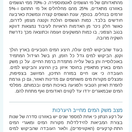
מהתאדותם של מי הגשמים לאטמוספירה. כ-70% ממי הגשמים
באזורנו מתאדים, 25% מהם מחלחלים אל מי התהום ו-5%
זורמים בנחלים. בנוסף, עונת הגשמים קצרה ונמשכת כארבעה
חודשים בלבד. כמות הגשמים הולכת וקטנה מצפון לדרום,
כאשר חלק ניכר מן האדמות הראויות לעיבוד נמצאות דווקא
בנגב הצפוני, בו כמות המשקעים זעומה וכתוצאה מכך נדרשת
השקיה מרובה.
בעוד שהביקוש למים עולה, היצע המים הטבעיים בארץ הולך
וקטן. הביקוש למים גדל כל הזמן, הן בשל הגידול המתמיד
באוכלוסייה והן בשל עלייה מתמדת ברמת החיים. על כן משק
המים בארץ מתאפיין בחוסר איזון בין ההיצע והביקוש למים.
העובדה כי אנו חיים במזרח התיכון, המיושב בצפיפות,
ומנצלים מקורות מים משותפים עם מדינות האזור, גם כן גורמת
להפרת האיזון הטבעי ולפגיעה באיכות המים ובכמותם. מפלסי
המים שבמאגרים ירדו עד לקווים האדומים ואף מתחת להם.
מצב משק המים מחייב היערכות
על רקע הנתון כי אחת למספר שנים יש באזורנו סדרה של שנות
בצורת המביאות להידלדלות מקורות המים ומאגרי המים
התת-קרקעיים (האקוויפרים), ולאור העובדה שהביקוש למים