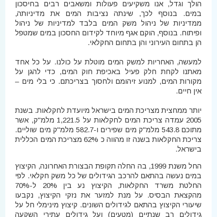
הולך וגדל, אנו משקיעים פעולות ומשאבים רבים בחיסכון
במים. בנוסף לכך, שינתה נציבות המים את מדיניותה,
ממדיניות של ניהול משק המים בלבד למדיניות של ניהול
ופיתוח. בנוסף, הוקם אגף מיוחד לקידום החסכון במים שמטפל
הן בתחום העירוני והן בתחום החקלאי.
למעשה, האחריות למשק המים מוטלת על כולנו. על כל אחד
מאתנו לקחת חלק פעיל באכיפת חוק המים, כדי להגן על
מקורות המים, למנוע זיהומם ולחסוך בצריכתם. כי בלי מים –
אין חיים.
יותר ממחצית מצריכת המים בישראל מיועדת לחקלאות. בשנת
2005 עמדה צריכת המים לחקלאות על 1,221.5 מלמ"ק, אשר
מתוכם 543.8 מלמ"ק מים שפירים ו-582.7 מלמ"ק מים שוליים.
צריכת החקלאות בשנה זו מהווה כ 62% מצריכת המים הכללית
בישראל.
החל משנת 1999, בה החלה תקופת הבצורת האחרונה, הקיצוץ
במים נעשה בהתאם להרכב הגידולים של כל משק חקלאי. לפי
החלטת משרד החקלאות, הקיצוץ נע בין 20% ל-70%
מהקצאת הבסיס. על מנת למזער את נזקי הקיצוץ, נקבעו
שיעורי הקיצוץ בהתאם לגידולים השונים. קיצוץ מינימלי חל על
גידולים רב שנתיים (מטעים) ועל גידולים עתירי השקעה