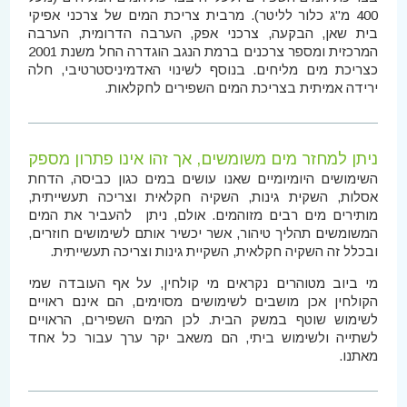
400 מ"ג כלור לליטר). מרבית צריכת המים של צרכני אפיקי
בית שאן, הבקעה, צרכני אפק, הערבה הדרומית, הערבה
המרכזית ומספר צרכנים ברמת הנגב הוגדרה החל משנת 2001
כצריכת מים מליחים. בנוסף לשינוי האדמיניסטרטיבי, חלה
ירידה אמיתית בצריכת המים השפירים לחקלאות.
ניתן למחזר מים משומשים, אך זהו אינו פתרון מספק
השימושים היומיומיים שאנו עושים במים כגון כביסה, הדחת
אסלות, השקית גינות, השקיה חקלאית וצריכה תעשייתית,
מותירים מים רבים מזוהמים. אולם, ניתן להעביר את המים
המשומשים תהליך טיהור, אשר יכשיר אותם לשימושים חוזרים,
ובכלל זה השקיה חקלאית, השקיית גינות וצריכה תעשייתית.
מי ביוב מטוהרים נקראים מי קולחין, על אף העובדה שמי
הקולחין אכן מושבים לשימושים מסוימים, הם אינם ראויים
לשימוש שוטף במשק הבית. לכן המים השפירים, הראויים
לשתייה ולשימוש ביתי, הם משאב יקר ערך עבור כל אחד
מאתנו.