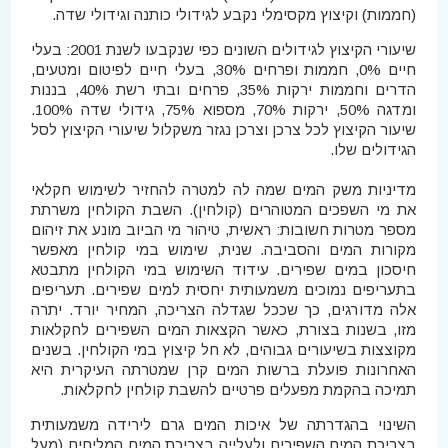
(חממות) וקיצוץ מקסימלי נקבע לגידולי כותנה וגידולי שדה.
שיעורי הקיצוץ לגידולים השונים כפי שנקבעו לשנת 2001: בעלי
חיים 0%, חממות ופרחים 30%, בעלי חיים לפיטום ומטעים,
הדרים וחממות ירקות 35%, פרחים ובתי רשת 40%, בננות
ומדגה 50%, ירקות 70%, מספוא 75%, גידולי שדה 100%.
שיעור הקיצוץ לכל צרכן וצרכן נגזר משקלול שיעורי הקיצוץ לסל
הגידולים שלו.
מדיניות משק המים שמה לה למטרה להחזיר לשימוש חקלאי
את מי השפכים המטוהרים (קולחין). השבת הקולחין משרתת
מספר מטרות חשובות: ראשית, טיהור מי הביוב מונע את זיהום
מקורות המים והסביבה. שנית, שימוש במי קולחין מאפשר
חיסכון במים שפירים. עידוד השימוש במי הקולחין מתבטא
בתעריפים נמוכים משמעותית יחסית למים שפירים. תעריפים
אלה מדורגים, כך שככל שגדלה הצריכה, המחיר יורד. יתרה
מזו, בשנות בצורת, כאשר הקצאות המים השפירים לחקלאות
מקוצצות בשיעורים גבוהים, לא חל קיצוץ במי הקולחין. בשנים
האחרונות פועלת ברשות המים קרן שמטרתה העיקרית היא
תמיכה בהקמת מפעלים פרטיים להשבת קולחין לחקלאות.
השינוי בהגדרתה של איכות המים גרם לירידה משמעותית
בצריכת המים השפירים ולעלייה בצריכת המים המליחים (מעל