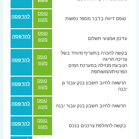
טופס
להדפסה
טופס דיווח בדבר מספר נפשות
מקוון
טופס
להדפסה
עדכון אמצעי תשלום
מקוון
בקשה להכרה בתעריף מיוחד בשל
טופס
צריכה חריגה
להדפסה
מקוון
הנובעת מנזילה במערכת המים
הפרטית/המשותפת
טופס
הרשאה לחיוב חשבון בנק עבור גן
להדפסה
מקוון
יבנה
טופס
להדפסה
הרשאה לחיוב חשבון בנק עבור יבנה
מקוון
טופס
להדפסה
בקשה להחלפת צרכנים בנכס
מקוון