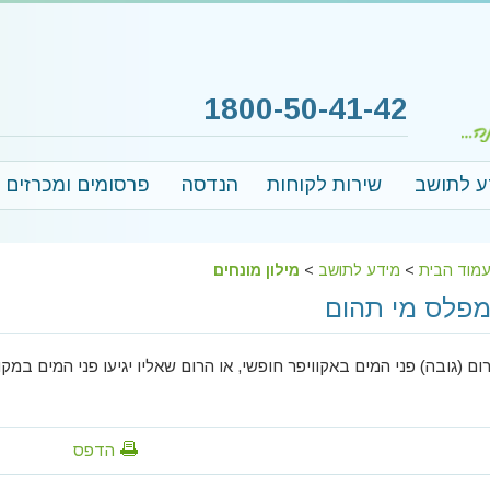
1800-50-41-42
ע לתושב
שירות לקוחות
הנדסה
פרסומים ומכרזים
מוד הבית
>
מידע לתושב
>
מילון מונחים
פלס מי תהום
ום (גובה) פני המים באקוויפר חופשי, או הרום שאליו יגיעו פני המים ב
הדפס