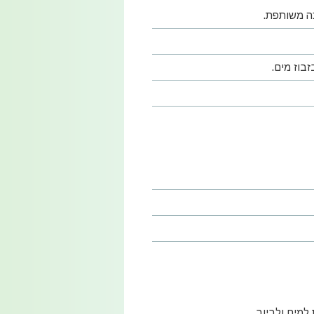
כה משותפת.
בוז מים.
מים ולביוב.